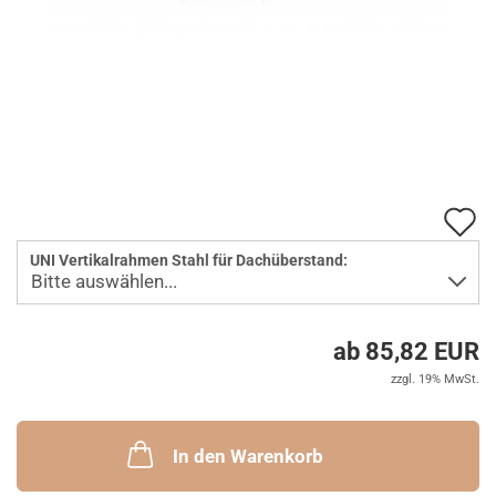
A
d
UNI Vertikalrahmen Stahl für Dachüberstand:
M
ab 85,82 EUR
zzgl. 19% MwSt.
In den Warenkorb