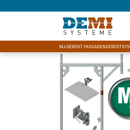
MJ-GERÜST FASSADENGERÜSTSY