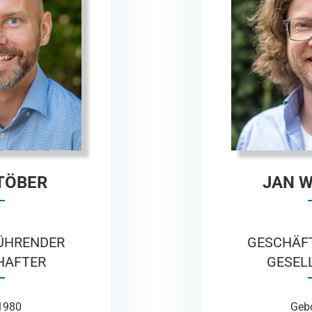
TÖBER
JAN W
ÜHRENDER
GESCHÄF
HAFTER
GESEL
1980
Geb