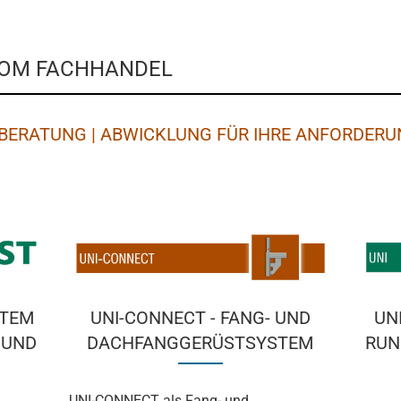
VOM FACHHANDEL
E BERATUNG | ABWICKLUNG FÜR IHRE ANFORDERU
STEM
UNI-CONNECT - FANG- UND
UN
 UND
DACHFANGGERÜSTSYSTEM
RUN
UNI-CONNECT als Fang- und