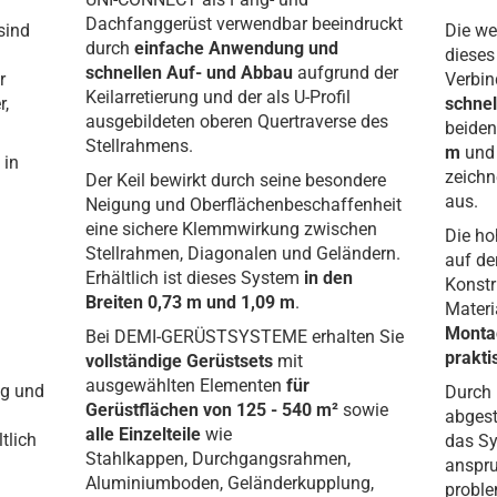
Dachfanggerüst verwendbar beeindruckt
sind
Die we
durch
einfache Anwendung und
dieses
schnellen Auf- und Abbau
aufgrund der
r
Verbin
Keilarretierung und der als U-Profil
r,
schnel
ausgebildeten oberen Quertraverse des
beide
Stellrahmens.
m
und
 in
zeichn
Der Keil bewirkt durch seine besondere
aus.
Neigung und Oberflächenbeschaffenheit
eine sichere Klemmwirkung zwischen
Die ho
Stellrahmen, Diagonalen und Geländern.
auf de
Erhältlich ist dieses System
in den
Konstr
Breiten 0,73 m und 1,09 m
.
Materi
Montag
Bei DEMI-GERÜSTSYSTEME erhalten Sie
prakti
vollständige Gerüstsets
mit
ausgewählten Elementen
für
ig und
Durch 
Gerüstflächen von 125 - 540 m²
sowie
abgest
alle Einzelteile
wie
tlich
das Sy
Stahlkappen, Durchgangsrahmen,
anspru
Aluminiumboden, Geländerkupplung,
proble