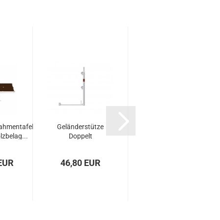
ahmentafel
Geländerstütze
Stellrahmen
lzbelag...
Doppelt
Aluminium 70
Aluminium
 EUR
46,80 EUR
ab 65,45 EUR