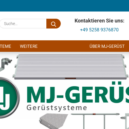
Kontaktieren Sie uns:
Suche...
+49 5258 9376870
E-Mail
STEME
WEITERE
ÜBER MJ-GERÜST
Passwort
Konto erstellen
Passwort verges