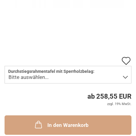
A
d
Durchstiegsrahmentafel mit Sperrholzbelag:
M
ab 258,55 EUR
zzgl. 19% MwSt.
In den Warenkorb