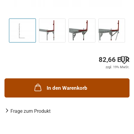
A
82,66 EUR
zzgl. 19% MwSt.
d
M
In den Warenkorb
Frage zum Produkt