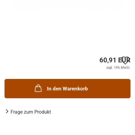
A
60,91 EUR
zzgl. 19% MwSt.
d
M
In den Warenkorb
Frage zum Produkt